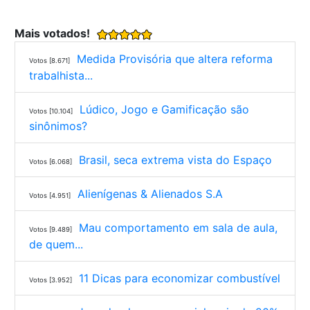
Mais votados!
Medida Provisória que altera reforma
Votos [8.671]
trabalhista...
Lúdico, Jogo e Gamificação são
Votos [10.104]
sinônimos?
Brasil, seca extrema vista do Espaço
Votos [6.068]
Alienígenas & Alienados S.A
Votos [4.951]
Mau comportamento em sala de aula,
Votos [9.489]
de quem...
11 Dicas para economizar combustível
Votos [3.952]