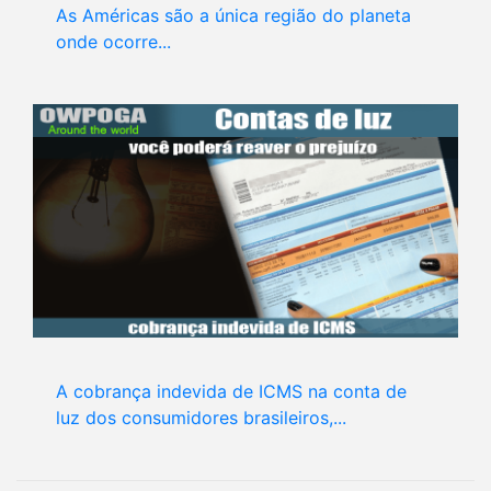
As Américas são a única região do planeta
onde ocorre...
A cobrança indevida de ICMS na conta de
luz dos consumidores brasileiros,...