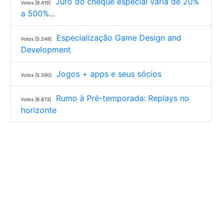
Juro do cheque especial varia de 20%
Votos [9.419]
a 500%...
Especialização Game Design and
Votos [5.249]
Development
Jogos + apps e seus sócios
Votos [5.590]
Rumo à Pré-temporada: Replays no
Votos [6.673]
horizonte