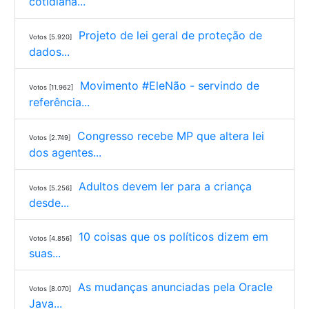
cotidiana...
Projeto de lei geral de proteção de
Votos [5.920]
dados...
Movimento #EleNão - servindo de
Votos [11.962]
referência...
Congresso recebe MP que altera lei
Votos [2.749]
dos agentes...
Adultos devem ler para a criança
Votos [5.256]
desde...
10 coisas que os políticos dizem em
Votos [4.856]
suas...
As mudanças anunciadas pela Oracle
Votos [8.070]
Java...