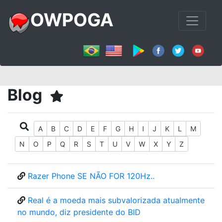
OWPOGA
Blog
A
B
C
D
E
F
G
H
I
J
K
L
M
N
O
P
Q
R
S
T
U
V
W
X
Y
Z
Razer Phone SE NÃO FOR 120Hz..
Real é a moeda mais subvalorizada atualmente
no mundo, diz presidente do BID