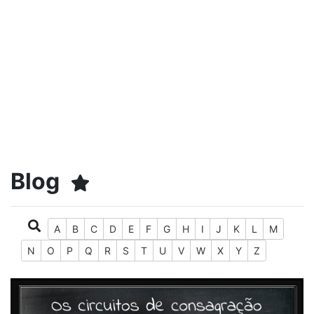
Blog
A
B
C
D
E
F
G
H
I
J
K
L
M
N
O
P
Q
R
S
T
U
V
W
X
Y
Z