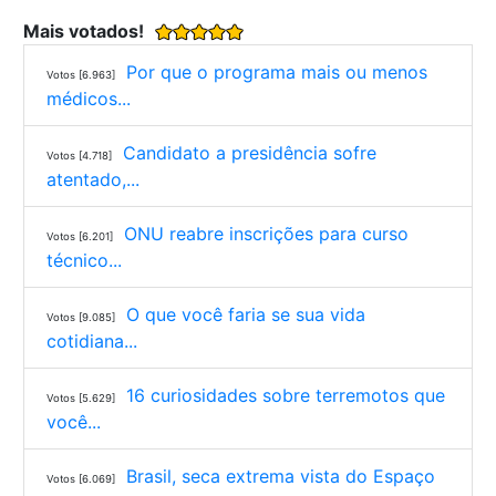
Mais votados!
Por que o programa mais ou menos
Votos [6.963]
médicos...
Candidato a presidência sofre
Votos [4.718]
atentado,...
ONU reabre inscrições para curso
Votos [6.201]
técnico...
O que você faria se sua vida
Votos [9.085]
cotidiana...
16 curiosidades sobre terremotos que
Votos [5.629]
você...
Brasil, seca extrema vista do Espaço
Votos [6.069]