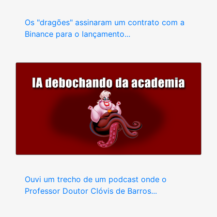
Os "dragões" assinaram um contrato com a
Binance para o lançamento...
Ouvi um trecho de um podcast onde o
Professor Doutor Clóvis de Barros...