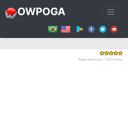
OWPOGA
Avalie este post: : [722] Votos