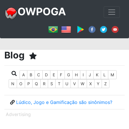
OWPOGA
Blog
A
B
C
D
E
F
G
H
I
J
K
L
M
N
O
P
Q
R
S
T
U
V
W
X
Y
Z
Lúdico, Jogo e Gamificação são sinônimos?
Advertising