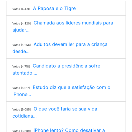
A Raposa e o Tigre
Votos [4.474]
Chamada aos líderes mundiais para
Votos [4.820]
ajudar...
Adultos devem ler para a criança
Votos [5.256]
desde...
Candidato a presidência sofre
Votos [4.718]
atentado,...
Estudo diz que a satisfação com o
Votos [6.017]
iPhone...
O que você faria se sua vida
Votos [9.085]
cotidiana...
iPhone lento? Como desativar a
Votos [3.609]