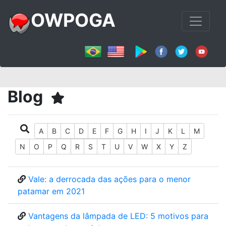
OWPOGA
Blog
A
B
C
D
E
F
G
H
I
J
K
L
M
N
O
P
Q
R
S
T
U
V
W
X
Y
Z
Vale: a derrocada das ações para o menor
patamar em 2021
Vantagens da lâmpada de LED: 5 motivos para