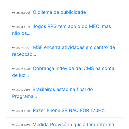
O dilema da publicidade
Votos [9.020]
Jogos RPG tem apoio do MEC, mas
Votos [8.537]
não os...
MSF encerra atividades em centro de
Votos [11.572]
recepção...
Cobrança indevida de ICMS na conta
Votos [2.828]
de luz...
Brasileiros estão na final do
Votos [5.792]
Programa...
Razer Phone SE NÃO FOR 120Hz..
Votos [3.569]
Medida Provisória que altera reforma
Votos [8.672]