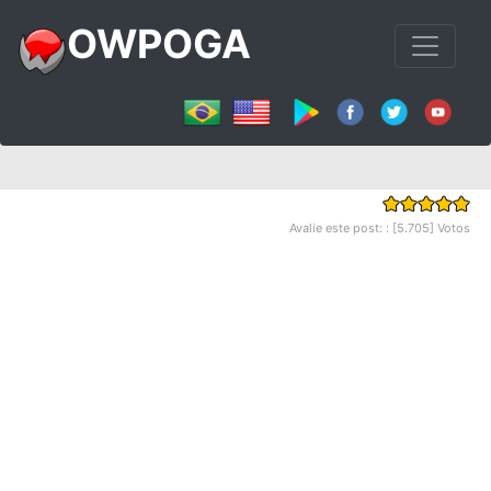
OWPOGA
Avalie este post: : [5.705] Votos