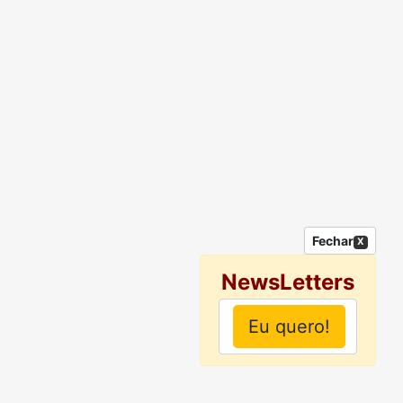
Fechar
X
NewsLetters