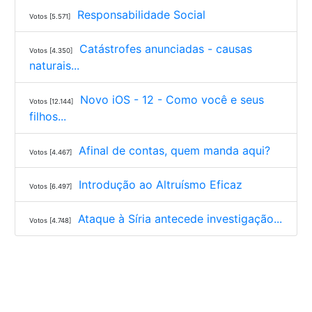
Responsabilidade Social
Votos [5.571]
Catástrofes anunciadas - causas
Votos [4.350]
naturais...
Novo iOS - 12 - Como você e seus
Votos [12.144]
filhos...
Afinal de contas, quem manda aqui?
Votos [4.467]
Introdução ao Altruísmo Eficaz
Votos [6.497]
Ataque à Síria antecede investigação...
Votos [4.748]