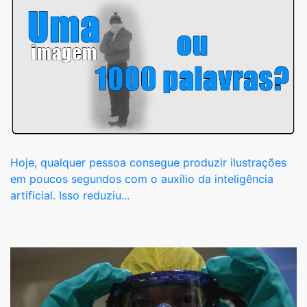
Hoje, qualquer pessoa consegue produzir ilustrações
em poucos segundos com o auxílio da inteligência
artificial. Isso reduziu...