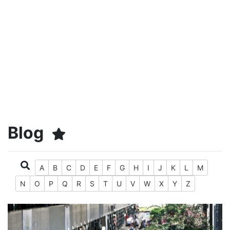
Blog
A
B
C
D
E
F
G
H
I
J
K
L
M
N
O
P
Q
R
S
T
U
V
W
X
Y
Z