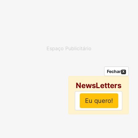
Espaço Publicitário
Fechar
X
NewsLetters