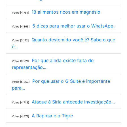
18 alimentos ricos em magnésio
Votos [4.761]
5 dicas para melhor usar o WhatsApp.
Votos [4.368]
Quanto destemido você é? Sabe o que
Votos [3.142]
é...
Por que ainda existe falta de
Votos [9.921]
representação...
Por que usar o G Suite é importante
Votos [5.263]
para...
Ataque à Síria antecede investigação...
Votos [4.748]
A Raposa e o Tigre
Votos [4.474]