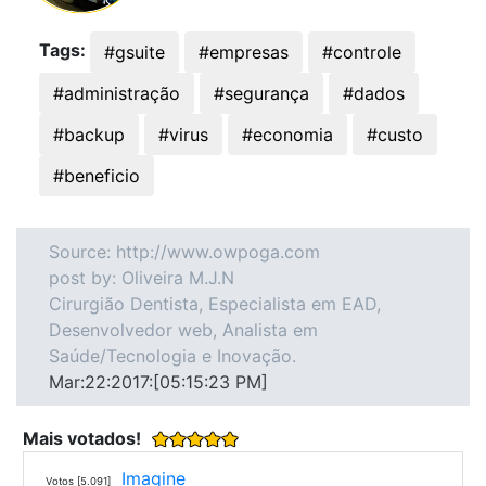
Tags:
#gsuite
#empresas
#controle
#administração
#segurança
#dados
#backup
#virus
#economia
#custo
#beneficio
Source: http://www.owpoga.com
post by: Oliveira M.J.N
Cirurgião Dentista, Especialista em EAD,
Desenvolvedor web, Analista em
Saúde/Tecnologia e Inovação.
Mar:22:2017:[05:15:23 PM]
Mais votados!
Imagine
Votos [5.091]