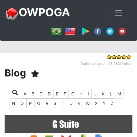
OWPOGA
Avalie este post: : [5.263] Votos
Blog
A
B
C
D
E
F
G
H
I
J
K
L
M
N
O
P
Q
R
S
T
U
V
W
X
Y
Z