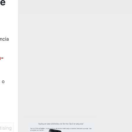
te
ncia
a-
, o
tising