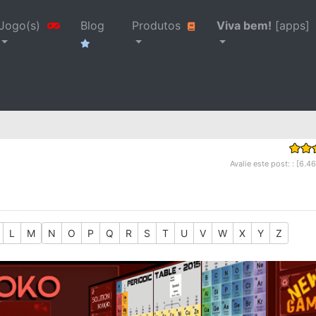
Jogo(s)
Blog
Produtos
Viva bem!
[apps]
Avalie este post: : [6.4
L
M
N
O
P
Q
R
S
T
U
V
W
X
Y
Z