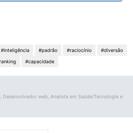
#inteligência
#padrão
#raciocínio
#diversão
ranking
#capacidade
AD, Desenvolvedor web, Analista em Saúde/Tecnologia e