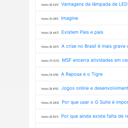
Vantagens da lâmpada de LED: 
Votos [6.531]
Imagine
Votos [5.091]
Existem Pais e pais
Votos [4.447]
A crise no Brasil é mais grave 
Votos [6.307]
MSF encerra atividades em cen
Votos [11.572]
A Raposa e o Tigre
Votos [4.474]
Jogos online e desenvolvimen
Votos [8.915]
Por que usar o G Suite é impor
Votos [5.263]
Por que ainda existe falta de r
Votos [9.921]