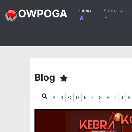
OWPOGA
Início
Sobre
(current)
Blog
A
B
C
D
E
F
G
H
I
J
K