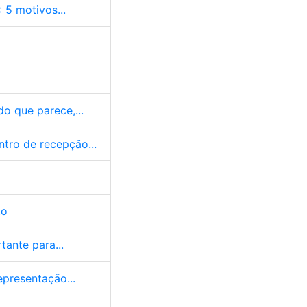
5 motivos...
do que parece,...
tro de recepção...
to
tante para...
epresentação...