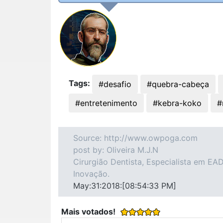
Tags:
#desafio
#quebra-cabeça
#entretenimento
#kebra-koko
#
Source: http://www.owpoga.com
post by: Oliveira M.J.N
Cirurgião Dentista, Especialista em E
Inovação.
May:31:2018:[08:54:33 PM]
Mais votados!