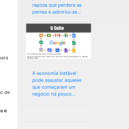
raposa que perdera as
pernas e admirou-se...
para
A economia instável
pode assustar aqueles
que começaram um
ão de
negócio há pouco...
s e