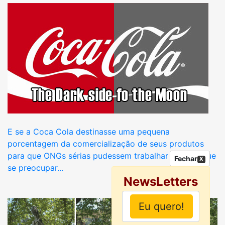
E se a Coca Cola destinasse uma pequena
porcentagem da comercialização de seus produtos
para que ONGs sérias pudessem trabalhar sem ter que
Fechar
X
se preocupar...
NewsLetters