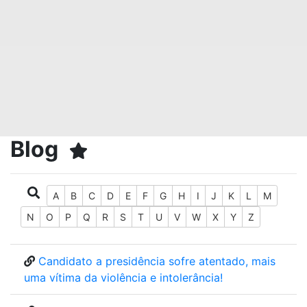
Blog
A
B
C
D
E
F
G
H
I
J
K
L
M
N
O
P
Q
R
S
T
U
V
W
X
Y
Z
Candidato a presidência sofre atentado, mais
uma vítima da violência e intolerância!