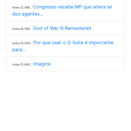
Congresso recebe MP que altera lei
Votos [2.749]
dos agentes...
God of War III Remastered
Votos [6.790]
Por que usar o G Suite é importante
Votos [5.263]
para...
Imagine
Votos [5.092]