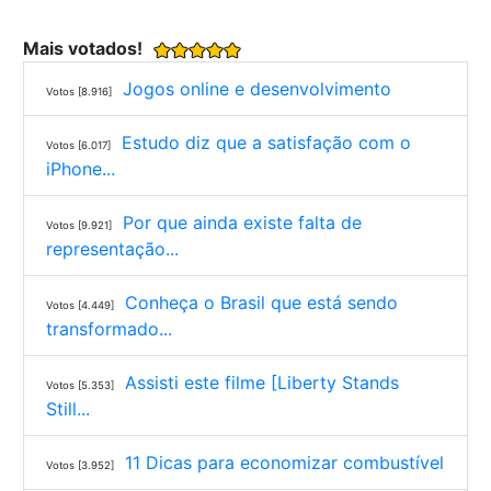
Mais votados!
Jogos online e desenvolvimento
Votos [8.916]
Estudo diz que a satisfação com o
Votos [6.017]
iPhone...
Por que ainda existe falta de
Votos [9.921]
representação...
Conheça o Brasil que está sendo
Votos [4.449]
transformado...
Assisti este filme [Liberty Stands
Votos [5.353]
Still...
11 Dicas para economizar combustível
Votos [3.952]