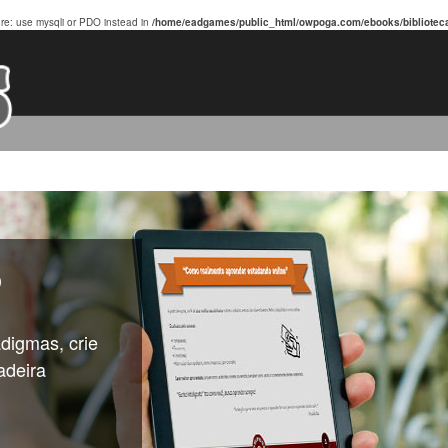
ure: use mysqli or PDO instead in
/home/eadgames/public_html/owpoga.com/ebooks/biblioteca
?
digmas, crie
adeira