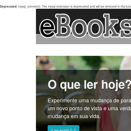
Deprecated
: mysql_connect(): The mysql extension is deprecated and will be removed in the fut
O que ler hoje
Experimente uma mudança de para
um novo ponto de vista e uma verd
mudança em sua vida.
Ler mais [+]