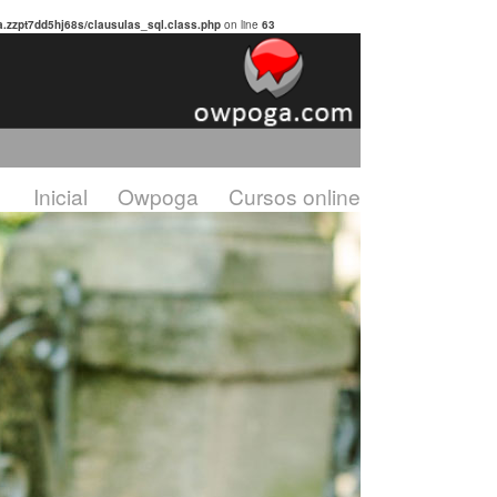
.zzpt7dd5hj68s/clausulas_sql.class.php
on line
63
Inicial
Owpoga
Cursos online