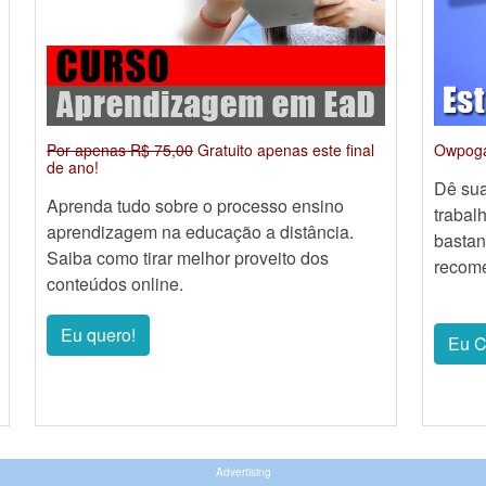
Por apenas R$ 75,00
Gratuito apenas este final
Owpoga 
de ano!
Dê sua
Aprenda tudo sobre o processo ensino
trabal
aprendizagem na educação a distância.
bastan
Saiba como tirar melhor proveito dos
recom
conteúdos online.
Eu quero!
Eu C
Advertising